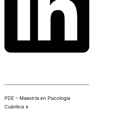
Navegación
PDE – Maestría en Psicología
Cuántica
de
entradas