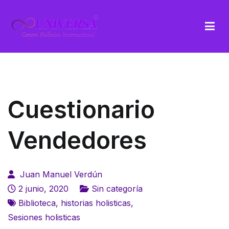
Saltar
al
contenido
UNIVERSA
Centro Holístico Internacional
Cuestionario
Vendedores
Juan Manuel Verdún
2 junio, 2020
Sin categoría
Biblioteca
,
historias holisticas
,
Sesiones holisticas