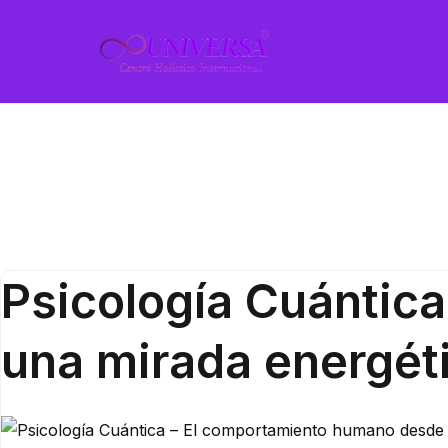
Saltar
al
UNIVERSA
Centro Holístico Inter
contenido
Psicología
Psicología Cuántic
una mirada energét