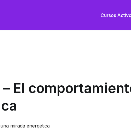
Cursos Activ
nacional
a – El comportamie
ica