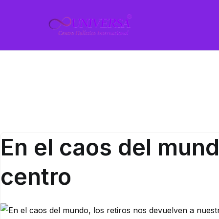
Saltar
al
UNIVERSA
Centro Holístico Inter
contenido
Novedades
En el caos del mund
centro